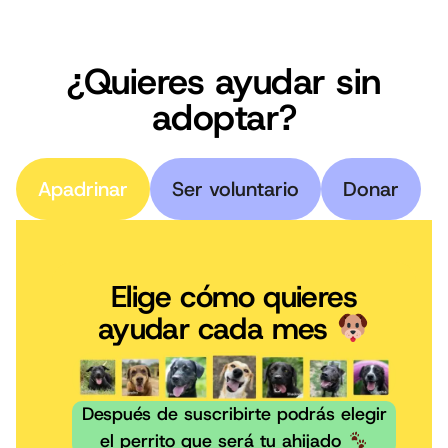
¿Quieres ayudar sin
adoptar?
Apadrinar
Ser voluntario
Donar
Elige cómo quieres
ayudar cada mes
Después de suscribirte podrás elegir
el perrito que será tu ahijado