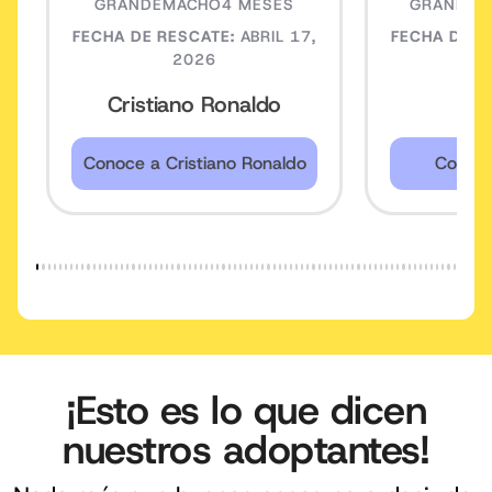
GRANDE
MACHO
4 MESES
GRANDE
H
FECHA DE RESCATE:
ABRIL 17,
FECHA DE R
2026
Cristiano Ronaldo
An
Conoce a Cristiano Ronaldo
Conoce
¡Esto es lo que dicen
nuestros adoptantes!