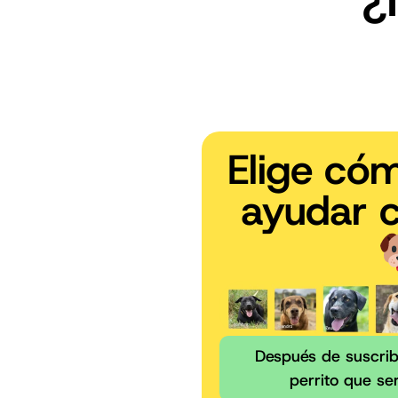
Elige có
ayudar 
Después de suscribi
perrito que se