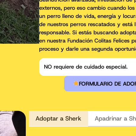
externos, pero eso cambio cuando los
un perro lleno de vida, energía y locu
de nuestros perros rescatados y está 
responsable. Si estás buscando adopt
en nuestra Fundación Colitas Felices 
proceso y darle una segunda oportuni
NO requiere de cuidado especial.
FORMULARIO DE ADO
Adoptar a Sherk
Apadrinar