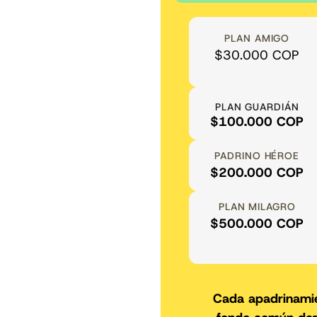
 perritos como
“Les envían un reporte de 
igna”
el que uno ve el trabajo que
PLAN AMIGO
$30.000 COP
Felipe
k
Padrino de Casp
PLAN GUARDIÁN
$100.000 COP
PADRINO HÉROE
$200.000 COP
PLAN MILAGRO
$500.000 COP
Cada apadrinami