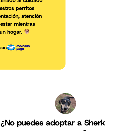
tinado al cuidado
stros perritos
entación, atención
estar mientras
 un hogar.
con
¿No puedes adoptar a Sherk