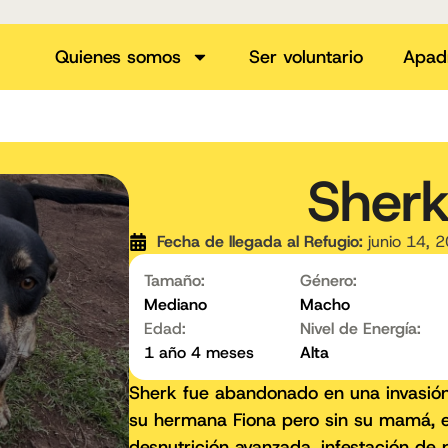
Quienes somos
Ser voluntario
Apad
Sher
Fecha de llegada al Refugio:
junio 14, 
Tamaño:
Género:
Mediano
Macho
Edad:
Nivel de Energía:
1 año 4 meses
Alta
Sherk fue abandonado en una invasió
su hermana Fiona pero sin su mamá, 
desnutrición avanzada, infestación de 