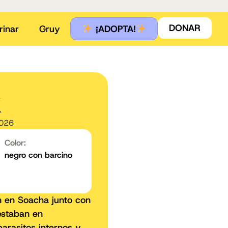
DONAR
rinar
Gruy
¡ADOPTA!
k
2026
Color:
negro con barcino
n en Soacha junto con
estaban en
parasitos internos y