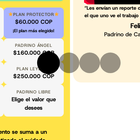
video superbonito en
“Mes a mes entreg
PLAN PROTECTOR
 se está realizando”
donación donde me as
$60.000 COP
sí va para l
¡El plan más elegido!
Ji
er y Angel
Madrina de V
PADRINO ÁNGEL
$160.000 COP
PLAN LEYENDA
$250.000 COP
PADRINO LIBRE
Elige el valor que
desees
ento se suma a un