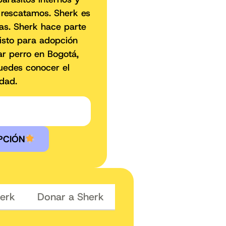
 rescatamos. Sherk es
ras. Sherk hace parte
listo para adopción
ar perro en Bogotá,
puedes conocer el
dad.
PCIÓN
 a Sherk
Donar a Sherk