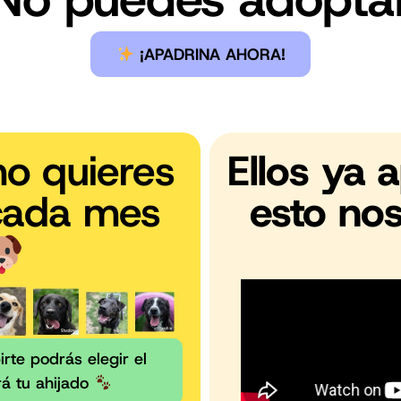
¡APADRINA AHORA!
mo quieres
Ellos ya 
cada mes
esto nos
rte podrás elegir el
rá tu ahijado