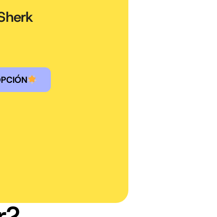
 Sherk
OPCIÓN
r?