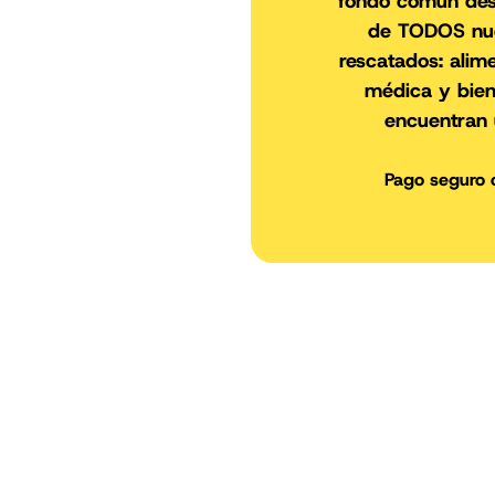
fondo común des
de TODOS nue
rescatados: alim
médica y bien
encuentran
Pago seguro 