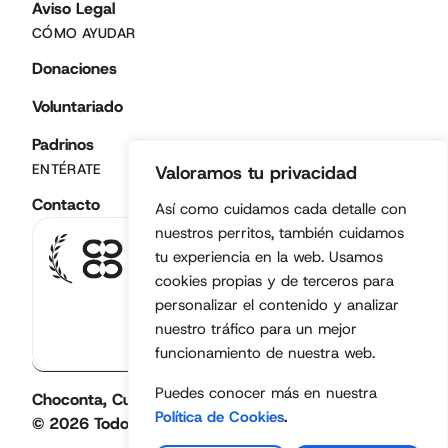
Aviso Legal
CÓMO AYUDAR
Donaciones
Voluntariado
Padrinos
ENTÉRATE
Valoramos tu privacidad
Contacto
Así como cuidamos cada detalle con
nuestros perritos, también cuidamos
Fundación
tu experiencia en la web. Usamos
legalmente
cookies propias y de terceros para
constituida. Entidad
personalizar el contenido y analizar
sin ánimo de lucro
nuestro tráfico para un mejor
• Colombia •
funcionamiento de nuestra web.
Puedes conocer más en nuestra
Choconta, Cundinamarca, Colombia
Política de Cookies
.
© 2026 Todos los derechos reservados