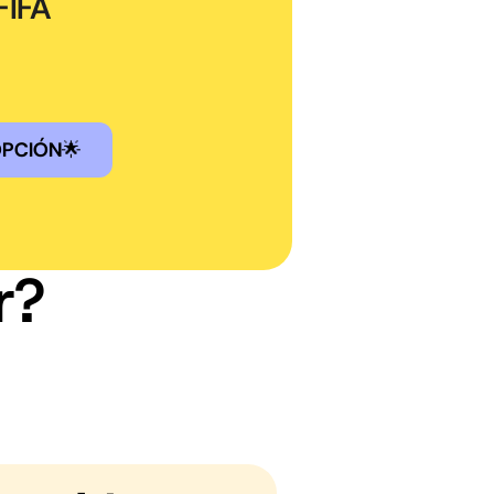
FIFA
OPCIÓN
🌟
r?