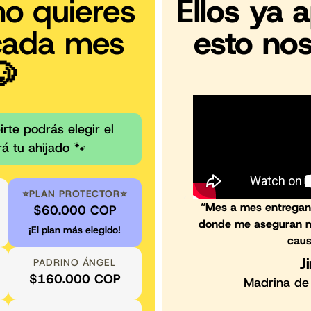
mo quieres
Ellos ya 
cada mes
esto nos
🐶
rte podrás elegir el
á tu ahijado 🐾​
⭐PLAN PROTECTOR⭐
“Mes a mes entregan 
$60.000 COP
donde me aseguran mi 
¡El plan más elegido!
caus
J
PADRINO ÁNGEL
$160.000 COP
Madrina de