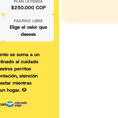
PLAN LEYENDA
$250.000 COP
PADRINO LIBRE
Elige el valor que
desees
ento se suma a un
tinado al cuidado
stros perritos
entación, atención
estar mientras
un hogar. 🐶
con