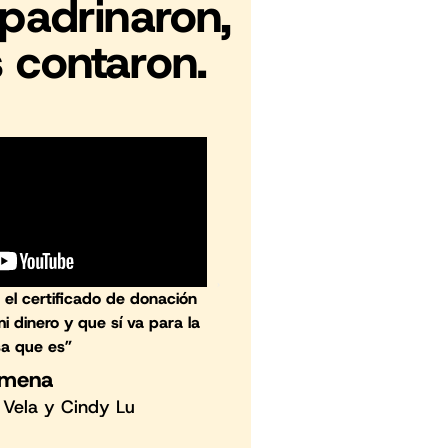
apadrinaron,
 contaron.
“Me llena de felicidad s
de Armenia pue
el certificado de donación
Cris
dinero y que sí va para la
a que es”
Padrino d
imena
 Vela y Cindy Lu