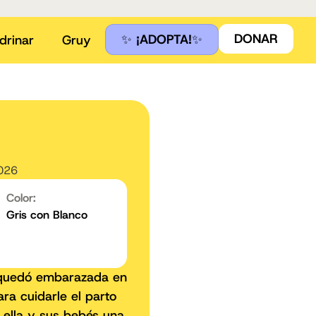
DONAR
✨
¡ADOPTA!
✨
drinar
Gruy
2026
Color:
Gris con Blanco
lí quedó embarazada en
ara cuidarle el parto
 ella y sus bebés una