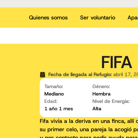
Quienes somos
Ser voluntario
Apa
FIFA
Fecha de llegada al Refugio:
abril 17, 
Tamaño:
Género:
Mediano
Hembra
Edad:
Nivel de Energía:
1 año 1 mes
Alta
Fifa vivía a la deriva en una finca, al
su primer celo, una pareja la acogió p
y nos contacto para pedir ayuda para