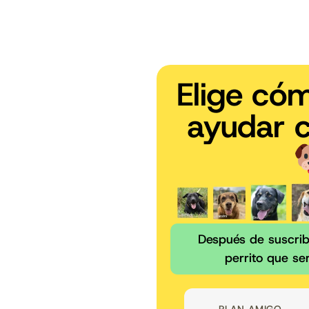
Elige có
ayudar 
Después de suscribi
perrito que se
 superbonito en
“Mes a mes entregan el
stá realizando”
donación donde me asegur