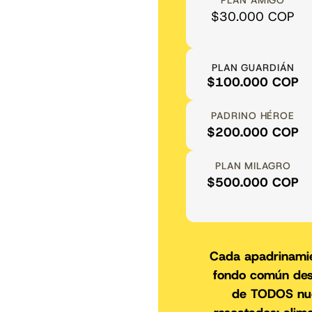
PLAN AMIGO
sí va para la cau
$30.000 COP
Jimen
 Angel
Madrina de Vela 
PLAN GUARDIÁN
$100.000 COP
PADRINO HÉROE
$200.000 COP
PLAN MILAGRO
$500.000 COP
Cada apadrinami
fondo común des
de TODOS nue