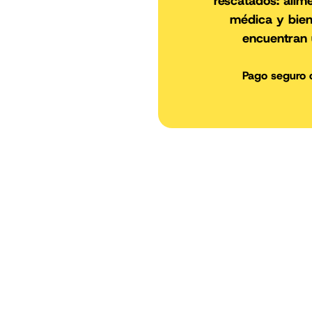
rescatados: alim
médica y bien
encuentran
Pago seguro 