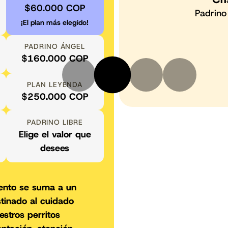
$60.000 COP
sa que es”
Padrino
¡El plan más elegido!
a
y Cindy Lu
PADRINO ÁNGEL
$160.000 COP
PLAN LEYENDA
$250.000 COP
PADRINO LIBRE
Elige el valor que
desees
ento se suma a un
tinado al cuidado
stros perritos