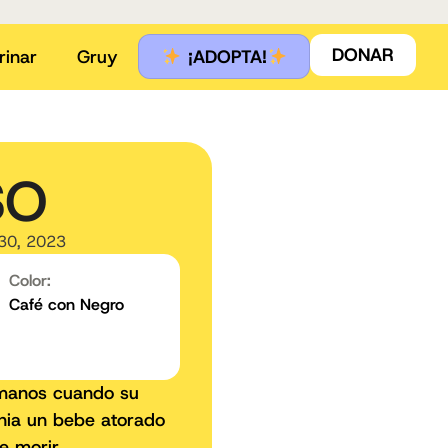
DONAR
rinar
Gruy
¡ADOPTA!
SO
30, 2023
Color:
Café con Negro
rmanos cuando su
enia un bebe atorado
e morir,