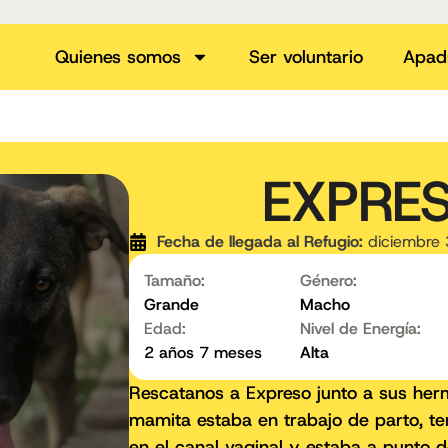
Quienes somos
Ser voluntario
Apad
EXPRE
Fecha de llegada al Refugio:
diciembre 
Tamaño:
Género:
Grande
Macho
Edad:
Nivel de Energía:
2 años 7 meses
Alta
Rescatanos a Expreso junto a sus he
mamita estaba en trabajo de parto, t
en el canal vaginal y estaba a punto d