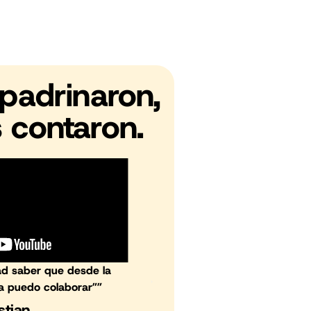
apadrinaron,
 contaron.
dad saber que desde la
a puedo colaborar””
“Ayudo a la fund
stian
Jack te