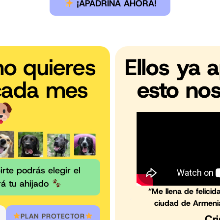
¡APADRINA AHORA!
mo quieres
Ellos ya 
cada mes
esto nos
rte podrás elegir el
rá tu ahijado
“Me llena de felici
ciudad de Armeni
 certificado de
PLAN PROTECTOR
Cri
an mi dinero y que